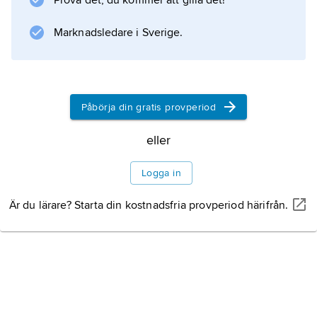
Prova det, du kommer att gilla det!
centralstyre med Meknes som huvudsäte.
Marknadsledare i Sverige.
Information om artikeln
Påbörja din gratis provperiod
eller
Logga in
Är du lärare? Starta din kostnadsfria provperiod härifrån.