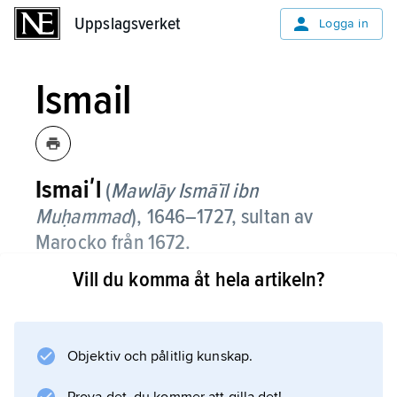
Uppslagsverket
Uppslagsverket
Logga in
Ismail
Ismaiʹl
(
Mawlāy Ismā˙īl ibn
Muḥammad
),
1646–1727, sultan av
Marocko från 1672.
Vill du komma åt hela artikeln?
Ismail tillhörde den alawitiska dynastin, som
alltjämt härskar i Marocko. Han gjorde slut på
rådande anarki med hjälp av en europeiskt
utbildad slavarmé och skickliga
Objektiv och pålitlig kunskap.
administratörer samt återupprättade ett