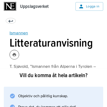
Uppslagsverket
Uppslagsverket
Logga in
Ismannen
Litteraturanvisning
T. Sjøvold, ”Ismannen från Alperna i Tyrolen –
forskningsstatus tre år efter upptäckten”,
Vill du komma åt hela artikeln?
Fornvännen
1995;
Objektiv och pålitlig kunskap.