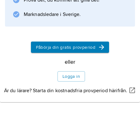
Prova det, du kommer att gilla det!
Information om artikeln
Marknadsledare i Sverige.
Påbörja din gratis provperiod
eller
Logga in
Är du lärare? Starta din kostnadsfria provperiod härifrån.