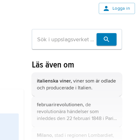
Logga in
Läs även om
italienska viner,
viner som är odlade
och producerade i Italien.
februarirevolutionen,
de
revolutionära händelser som
inleddes den 22 februari 1848 i Paris
och som ledde till Ludvig Filips fall
och införandet av andra republiken.
Milano,
stad i regionen Lombardiet,