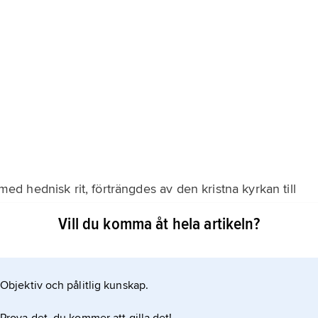
 hednisk rit, förträngdes av den kristna kyrkan till
ltaret,
Vill du komma åt hela artikeln?
stods det, och Johannes Chrysostomos särskilt) var
jöd uttryckligen kyrkodans. Det var dock först
Objektiv och pålitlig kunskap.