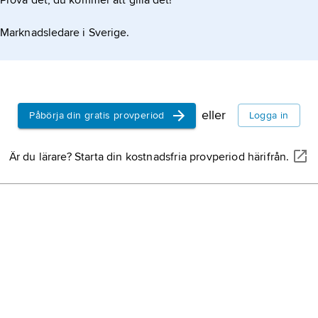
Prova det, du kommer att gilla det!
Marknadsledare i Sverige.
eller
Påbörja din gratis provperiod
Logga in
Är du lärare? Starta din kostnadsfria provperiod härifrån.