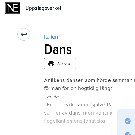
Uppslagsverket
Uppslagsverket
Italien
Dans
Skriv ut
Antikens danser, som hörde samman med
förmån för en högtidlig långdans runt a
carola
. En del kyrkofäder (själve Paulus, på
vänner av dans, men konciliet 691 förb
flagellantismens fanatiska