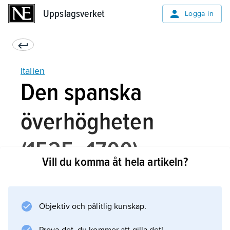
Uppslagsverket
Uppslagsverket
Logga in
Italien
Den spanska
överhögheten
(1525–1700)
Vill du komma åt hela artikeln?
Den etablerade uppfattningen om den
Objektiv och pålitlig kunskap.
spanska perioden i Italiens historia har länge
varit starkt negativ. Med Roms plundring 1527