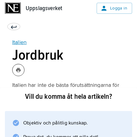
Uppslagsverket
Uppslagsverket
Logga in
Italien
Jordbruk
Italien har inte de bästa förutsättningarna för
jordbruk. Halvön är bergig och torka
Vill du komma åt hela artikeln?
förekommer. Jorden är karg med undantag av
lerslätterna kring floden Po och de näringsrika
jordarna med vulkaniskt ursprung runt Rom
Objektiv och pålitlig kunskap.
och Neapel. Men klimatet är oftast gynnsamt
och gör att man kan skörda flera gånger om