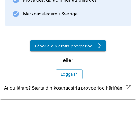
Prova det, du kommer att gilla det!
året.
Marknadsledare i Sverige.
Information om artikeln
Påbörja din gratis provperiod
eller
Logga in
Är du lärare? Starta din kostnadsfria provperiod härifrån.