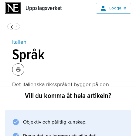
Uppslagsverket
Uppslagsverket
Logga in
Italien
Språk
Det italienska riksspråket bygger på den
variant som talas i regionen Toscana och i
Vill du komma åt hela artikeln?
synnerhet i Florens, vars dialekt kom att
spridas som litteraturspråk i hela Italien från
1300-talet och framåt. Åtskilliga andra
Objektiv och pålitlig kunskap.
dialekter har genom historien blivit
litteraturspråk, främst venetianskan och