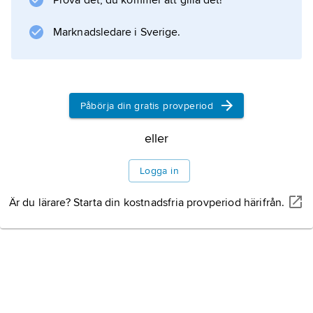
Prova det, du kommer att gilla det!
har 218 medlemsländer (2013).
Marknadsledare i Sverige.
Information om artikeln
Påbörja din gratis provperiod
eller
Logga in
Är du lärare? Starta din kostnadsfria provperiod härifrån.