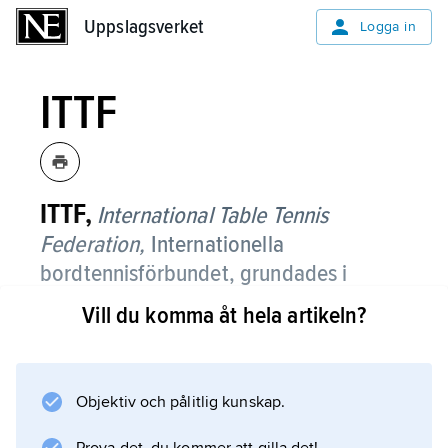
Uppslagsverket
Uppslagsverket
Logga in
ITTF
ITTF,
International Table Tennis
Federation,
Internationella
bordtennisförbundet, grundades i
London 1926 av Österrike,
Vill du komma åt hela artikeln?
Tjeckoslovakien, Danmark, England,
Tyskland, Ungern, Indien, Sverige och
Wales.
Objektiv och pålitlig kunskap.
ITTF med huvudkontor i Lausanne, Schweiz,