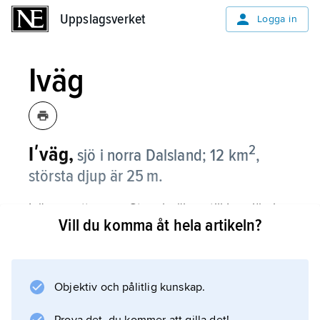
Uppslagsverket
Uppslagsverket
Logga in
Iväg
2
Iʹväg,
sjö i norra Dalsland; 12 km
,
största djup är 25 m.
Iväg avvattnas av Stenebyälven till Laxsjön i
Vill du komma åt hela artikeln?
Upperudsälven och är reglerad.
Objektiv och pålitlig kunskap.
Information om artikeln