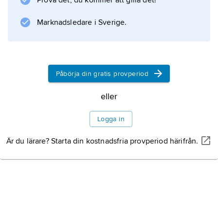
Prova det, du kommer att gilla det!
Marknadsledare i Sverige.
Påbörja din gratis provperiod
eller
Logga in
Är du lärare? Starta din kostnadsfria provperiod härifrån.