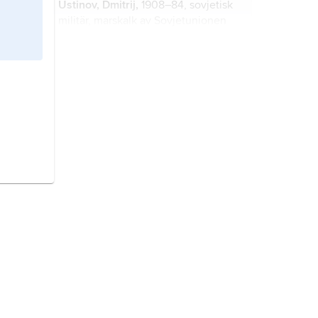
Ustinov,
Dmitrij,
1908–84, sovjetisk
militär, marskalk av Sovjetunionen
1976, och politiker.
Zhu De
, 1886–1976, kinesisk militär,
marskalk 1955, och politiker.
Zjukov
,
Georgij,
1896–1974, sovjetisk
militär, marskalk av Sovjetunionen
1943.
Barak
,
Ehud,
född 12 februari 1942,
israelisk militär och politiker,
premiärminister 1999–2001,
försvarsminister 2007–13.
Stalin,
Josef
, egentligen
Iosif
Vissarionovitj Dzjugasjvili
, född 6
december 1878 (18 december enligt
nya stilen), död 5 mars (nya stilen)