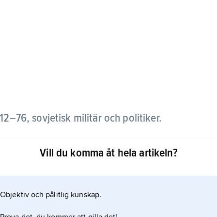
12–76, sovjetisk militär och politiker.
ij i början av 1960-talet chef för de sovjetiska
Vill du komma åt hela artikeln?
s han som ledamot i Sovjetunionens Högsta sovjet.
at som befälhavare för Kievs militärområde utsågs
vå
Objektiv och pålitlig kunskap.