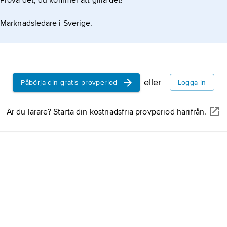
Prova det, du kommer att gilla det!
Marknadsledare i Sverige.
eller
Påbörja din gratis provperiod
Logga in
Är du lärare? Starta din kostnadsfria provperiod härifrån.