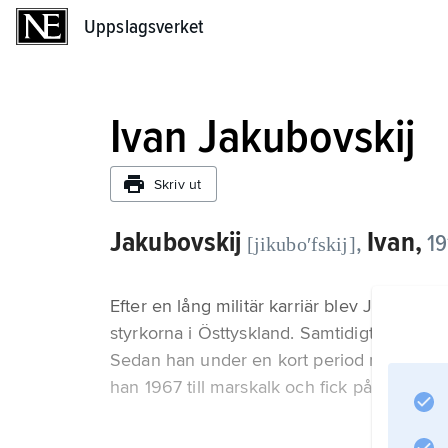
Uppslagsverket
Uppslagsverket
Ivan Jakubovskij
Skriv ut
Jakubovskij
Ivan,
,
19
[jikuboʹfskij]
Efter en lång militär karriär blev Jakubovsk
styrkorna i Östtyskland. Samtidigt invalde
Sedan han under en kort period mellanspel
han 1967 till marskalk och fick på kort tid t