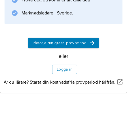
Prova det, du kommer att gilla det!
”Parsifal”, en roll han i flera år gjorde
Marknadsledare i Sverige.
Information om artikeln
Påbörja din gratis provperiod
eller
Logga in
Är du lärare? Starta din kostnadsfria provperiod härifrån.