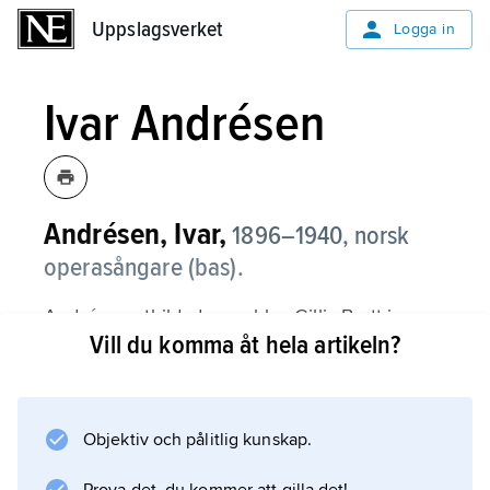
Uppslagsverket
Uppslagsverket
Logga in
Ivar Andrésen
Andrésen, Ivar,
1896–1940, norsk
operasångare (bas).
Andrésen utbildades av bl.a. Gillis Bratt i
Vill du komma åt hela artikeln?
Sverige och var 1919–26 knuten till Operan i
Stockholm, varefter han mest var verksam i
Tyskland. Med sin voluminösa men känsliga
röst och sin värme blev han en idealisk
Objektiv och pålitlig kunskap.
Wagner-bas, inte minst som Gurnemanz i