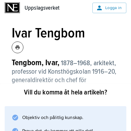
Uppslagsverket
Uppslagsverket
Logga in
Ivar Tengbom
Tengbom, Ivar,
1878–1968, arkitekt,
professor vid Konsthögskolan 1916–20,
generaldirektör och chef för
Byggnadsstyrelsen 1924–36.
Vill du komma åt hela artikeln?
I sitt samarbete 1903–12 med Ernst Torulf
visade Ivar Tengbom tidigt sin förmåga till
rationell och skicklig planlösning , t.ex. i
Objektiv och pålitlig kunskap.
tävlingarna 1903–05 om Stockholms rådhus,