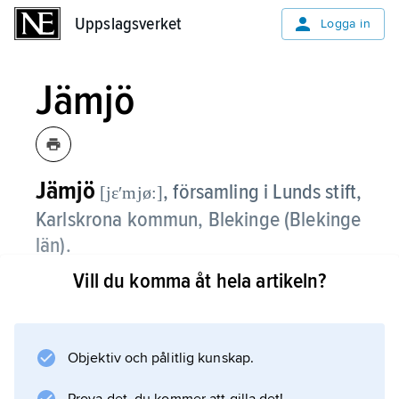
Uppslagsverket
Uppslagsverket
Logga in
Jämjö
Jämjö
,
församling i Lunds stift,
[jɛʹmjø:]
Karlskrona kommun, Blekinge (Blekinge
län).
Vill du komma åt hela artikeln?
Jämjö består av öppna dalgångsbygder i
anslutning till Hallarumsviken och småskaligt
odlingslandskap i skogsbygd.
Objektiv och pålitlig kunskap.