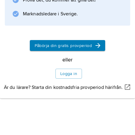
Prova det, du kommer att gilla det!
Information om artikeln
Marknadsledare i Sverige.
Påbörja din gratis provperiod
eller
Logga in
Är du lärare? Starta din kostnadsfria provperiod härifrån.