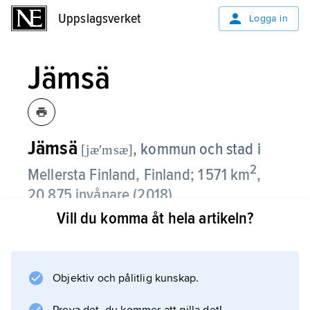
Uppslagsverket
Uppslagsverket
Logga in
Jämsä
Jämsä
,
kommun och stad i
[jæʹmsæ]
2
Mellersta Finland, Finland; 1 571 km
,
20 875 invånare (2018).
Vill du komma åt hela artikeln?
De flesta arbetsplatserna finns inom
servicenäringarna och inom industri och
byggnadsverksamhet. Viktigaste
Objektiv och pålitlig kunskap.
industriarbetsplats är United Papermills
anläggning Kaipola. I kommunen finns även