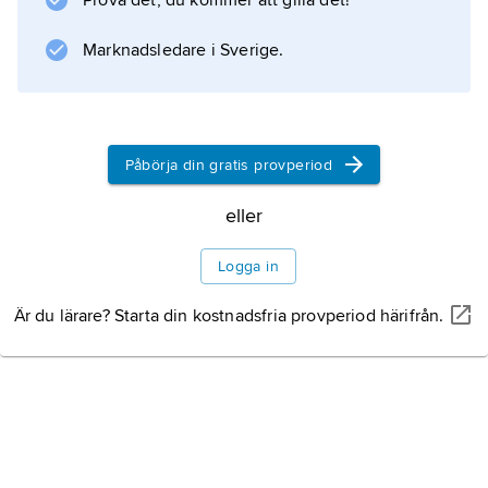
Prova det, du kommer att gilla det!
en betydande flygplansindustri. Även turism
är en viktig näring, och till Jämsä kommer
Marknadsledare i Sverige.
båtturister och besökare till skidcentrumet
Himos.
Påbörja din gratis provperiod
Information om artikeln
eller
Logga in
Är du lärare? Starta din kostnadsfria provperiod härifrån.