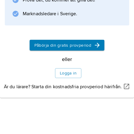
Prova det, du kommer att gilla det!
Jämtslöjd AB
.
Marknadsledare i Sverige.
Information om artikeln
Påbörja din gratis provperiod
eller
Logga in
Är du lärare? Starta din kostnadsfria provperiod härifrån.