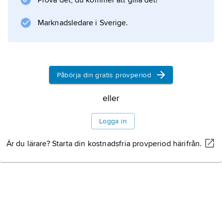
Prova det, du kommer att gilla det!
delvis trädbevuxna stränder.
Marknadsledare i Sverige.
Information om artikeln
Påbörja din gratis provperiod
eller
Logga in
Är du lärare? Starta din kostnadsfria provperiod härifrån.