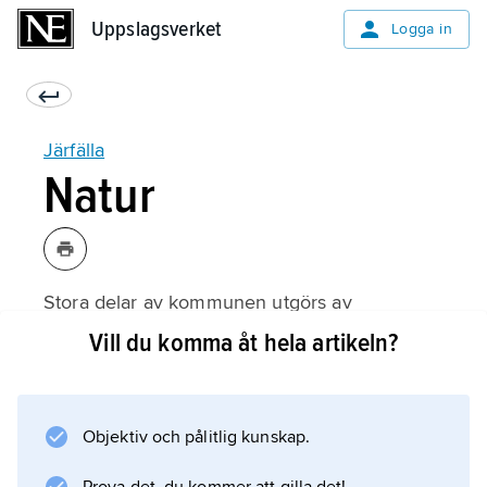
Uppslagsverket
Uppslagsverket
Logga in
Järfälla
Natur
Stora delar av kommunen utgörs av
bebyggelse eller vägar. Av de obebyggda
Vill du komma åt hela artikeln?
delarna tas partiet nordöst om Barkarby i
anspråk för Barkarby flygfält. I övrigt är de
strandnära områdena till stor del fria från
Objektiv och pålitlig kunskap.
bebyggelse. De är präglade av förkastningar
och uppvisar en kuperad terräng med branta,