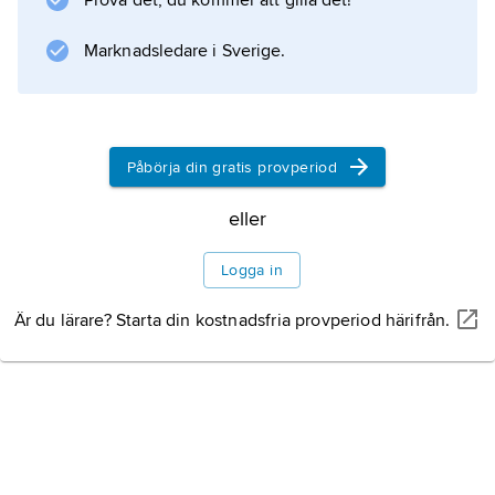
Prova det, du kommer att gilla det!
Information om artikeln
Marknadsledare i Sverige.
Påbörja din gratis provperiod
eller
Logga in
Är du lärare? Starta din kostnadsfria provperiod härifrån.