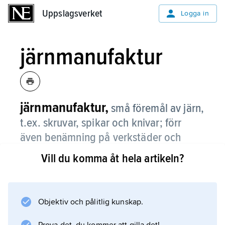
Uppslagsverket
Uppslagsverket
Logga in
järnmanufaktur
järnmanufaktur,
små föremål av järn,
t.ex. skruvar, spikar och knivar; förr
även benämning på verkstäder och
andra anläggningar där sådana varor
Vill du komma åt hela artikeln?
tillverkades.
Objektiv och pålitlig kunskap.