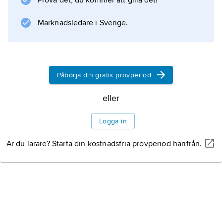
Prova det, du kommer att gilla det!
Marknadsledare i Sverige.
Information om artikeln
Påbörja din gratis provperiod
eller
Logga in
Är du lärare? Starta din kostnadsfria provperiod härifrån.