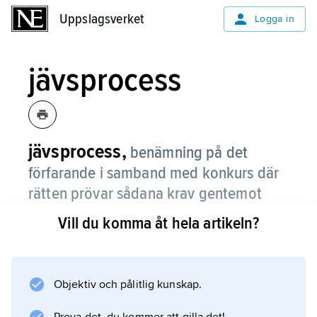
Uppslagsverket
Uppslagsverket
Logga in
jävsprocess
jävsprocess,
benämning på det
förfarande i samband med konkurs där
rätten prövar sådana krav gentemot
konkursgäldenären mot vilka
Vill du komma åt hela artikeln?
anmärkning gjorts och där förlikning
inte kunnat åstadkommas.
Objektiv och pålitlig kunskap.
Prövningen sker vid en särskild förhandling i
direkt anslutning till förlikningssammanträdet.