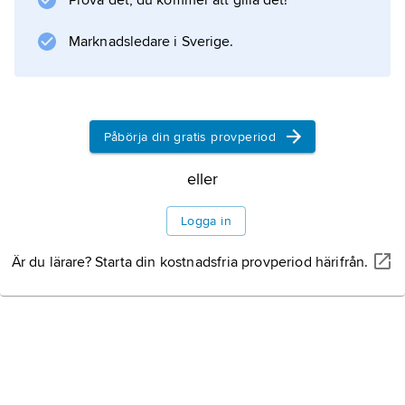
Prova det, du kommer att gilla det!
Information om artikeln
Marknadsledare i Sverige.
Påbörja din gratis provperiod
eller
Logga in
Är du lärare? Starta din kostnadsfria provperiod härifrån.