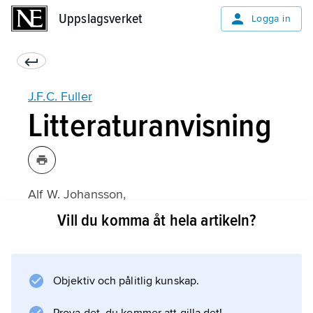
Uppslagsverket
Uppslagsverket
Logga in
J.F.C. Fuller
Litteraturanvisning
Alf W. Johansson,
Europas krig: Militärt tänkande, strategi och
Vill du komma åt hela artikeln?
politik från Napoleontiden till andra
världskrigets slut
(1989).
Objektiv och pålitlig kunskap.