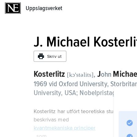
Uppslagsverket
Uppslagsverket
J. Michael Kosterli
Skriv ut
Kosterlitz
J
Michae
,
ohn
[kɔʹstəlits]
1969 vid Oxford University, Storbrita
University, USA; Nobelpristagare i fy
Kosterlitz har utfört teoretiska studier a
beskrivas med
kvantmekaniska principer
, som