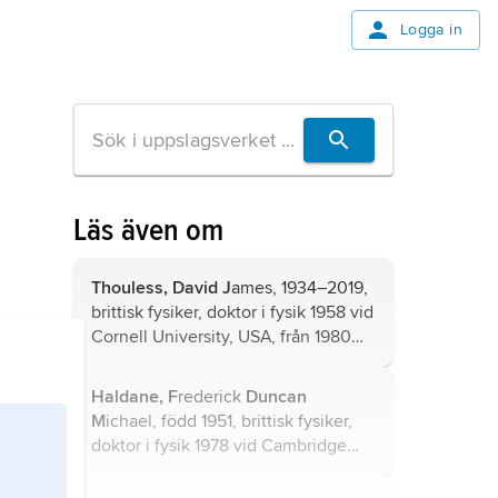
Logga in
Läs även om
Thouless, David J
ames, 1934–2019,
brittisk fysiker, doktor i fysik 1958 vid
Cornell University, USA, från 1980
professor vid University of
Washington, USA, Nobelpristagare i
Haldane, F
rederick
Duncan
fysik 2016.
M
ichael, född 1951, brittisk fysiker,
doktor i fysik 1978 vid Cambridge
University, Storbritannien, sedan
1990 professor i fysik vid Princeton