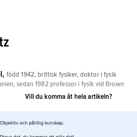
tz
l,
född 1942, brittisk fysiker, doktor i fysik
nnien, sedan 1982 professor i fysik vid Brown
sik 2016.
Vill du komma åt hela artikeln?
v materiefaser med exotiska egenskaper som kan
Objektiv och pålitlig kunskap.