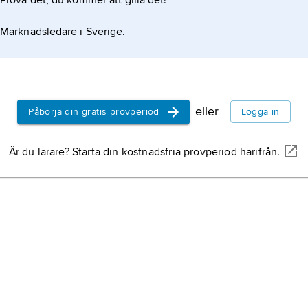
Prova det, du kommer att gilla det!
Marknadsledare i Sverige.
 På 1970-talet utvecklade Kosterlitz, tillsammans
skriva faser av materia som inte kan identifieras via
eller
Påbörja din gratis provperiod
Logga in
Är du lärare? Starta din kostnadsfria provperiod härifrån.