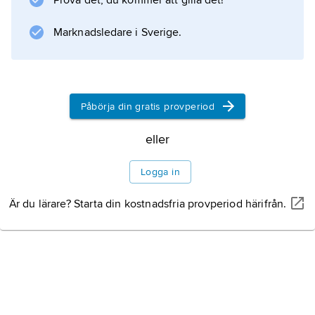
Prova det, du kommer att gilla det!
Marknadsledare i Sverige.
Påbörja din gratis provperiod
eller
Logga in
Är du lärare? Starta din kostnadsfria provperiod härifrån.