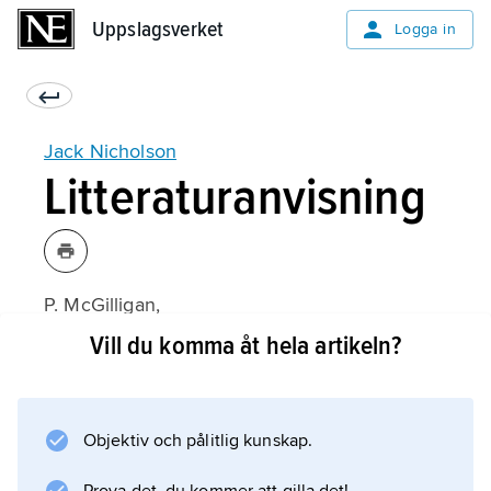
Uppslagsverket
Uppslagsverket
Logga in
Jack Nicholson
Litteraturanvisning
P. McGilligan,
Jack’s Life
Vill du komma åt hela artikeln?
(1994).
Objektiv och pålitlig kunskap.
Information om artikeln