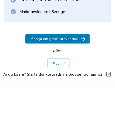
Prova det, du kommer att gilla det!
Marknadsledare i Sverige.
Påbörja din gratis provperiod
eller
Logga in
Är du lärare? Starta din kostnadsfria provperiod härifrån.