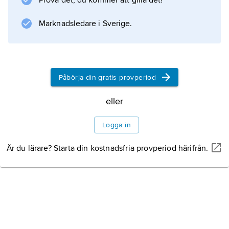
Prova det, du kommer att gilla det!
Marknadsledare i Sverige.
Påbörja din gratis provperiod
eller
Logga in
Är du lärare? Starta din kostnadsfria provperiod härifrån.