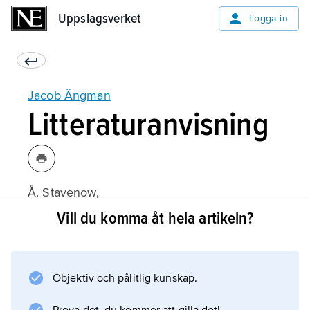
Uppslagsverket
Uppslagsverket
Logga in
Jacob Ängman
Litteraturanvisning
Å. Stavenow,
Silversmeden Jacob Ängman 1876–1942
Vill du komma åt hela artikeln?
(1955).
Objektiv och pålitlig kunskap.
Information om artikeln