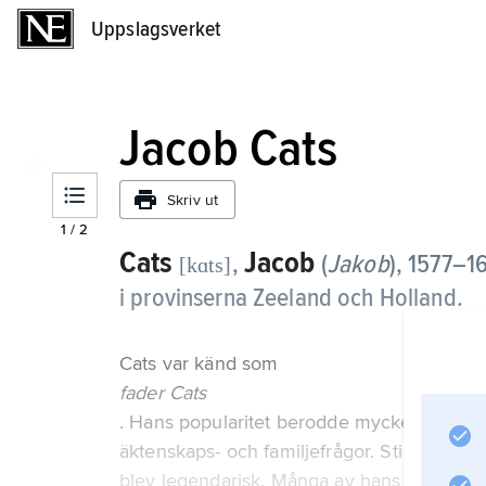
Uppslagsverket
Uppslagsverket
Jacob Cats
Skriv ut
1
/
2
Cats
Jacob
,
(
Jakob
),
1577–16
[kɑts]
i provinserna Zeeland och Holland.
Cats var känd som
fader Cats
. Hans popularitet berodde mycket på ämnes
äktenskaps- och familjefrågor. Stilen var 
blev legendarisk. Många av hans formuleri