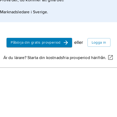
Prova det, du kommer att gilla det!
Marknadsledare i Sverige.
eller
Påbörja din gratis provperiod
Logga in
Är du lärare? Starta din kostnadsfria provperiod härifrån.