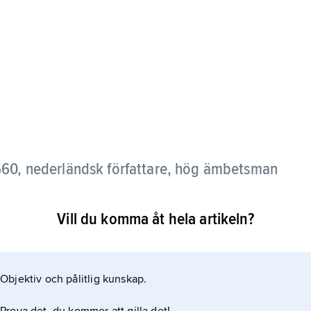
60, nederländsk författare, hög ämbetsman
Vill du komma åt hela artikeln?
valet, en ingående rådgivning – i lyrisk form – i
Objektiv och pålitlig kunskap.
enkel och lättbegriplig, versbyggnadens entonighet
ngar har överlevt som bevingade ord.