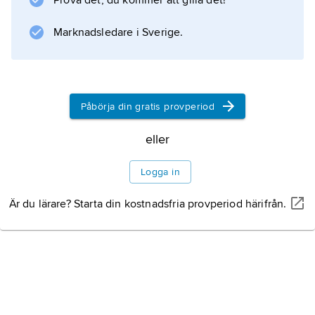
Prova det, du kommer att gilla det!
(1918), handlade om nödåren 1807–10. Bland
hans många senare arbeten märks
Marknadsledare i Sverige.
Idéer og mennesker
(1954), och han var huvudredaktör för
Den norske sjøfarts historie
(1–3, 1923–51). Politiskt stod W. nära Venstres
Påbörja din gratis provperiod
nationalliberala falang och var medförfattare
eller
till arbetet
Venstre i Norge
Logga in
Är du lärare? Starta din kostnadsfria provperiod härifrån.
Information om artikeln