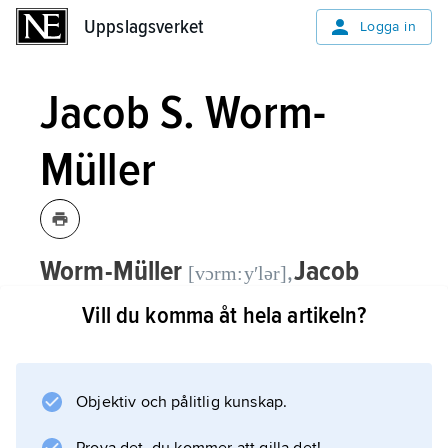
Uppslagsverket
Uppslagsverket
Logga in
Jacob S. Worm-
Müller
Worm-Müller
Jacob
,
[vɔrm:yʹlər]
S
tenersen,
1884–1963, norsk historiker,
Vill du komma åt hela artikeln?
professor vid universitetet i Oslo 1928–
54.
Objektiv och pålitlig kunskap.
W:s doktorsavhandling,
Norge gjennem nødsaarene