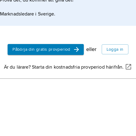
Prova det, du kommer att gilla det!
Marknadsledare i Sverige.
eller
Påbörja din gratis provperiod
Logga in
Är du lärare? Starta din kostnadsfria provperiod härifrån.