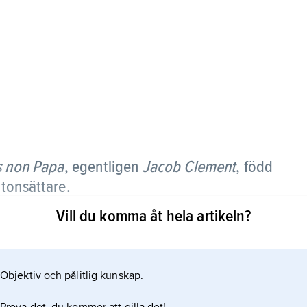
 non Papa
, egentligen
Jacob Clement
,
född
tonsättare.
Vill du komma åt hela artikeln?
 och vid sin död i Dixmuiden, i övrigt är hans
 periodens främsta tonsättare och komponerade
vägande vokal, imiterande stil, förutom franska och
Objektiv och pålitlig kunskap.
cket uppskattade var