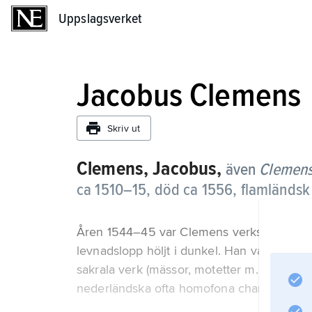
Uppslagsverket
Uppslagsverket
Jacobus Clemens
Skriv ut
Clemens, Jacobus,
även
Clemens
ca 1510–15, död ca 1556, flamländsk 
Åren 1544–45 var Clemens verksam i Brügge
levnadslopp höljt i dunkel. Han var en av
sakrala verk (mässor, motetter m.m.) i över
nederländska ofta homofona chansons. My