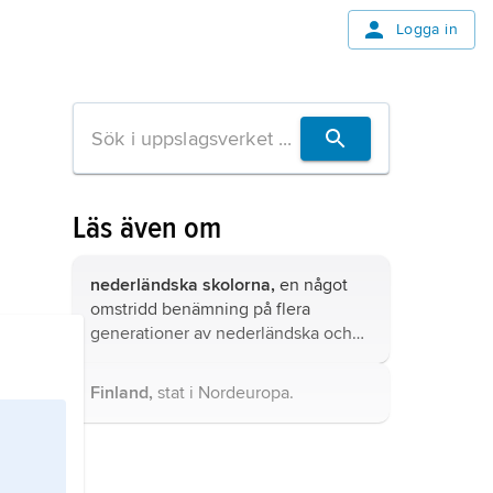
Logga in
Läs även om
nederländska skolorna,
en något
omstridd benämning på flera
generationer av nederländska och
franko-flamländska tonsättare som
fick stort inflytande på
Finland,
stat i Nordeuropa.
musikutvecklingen i Europa ca
1430–1600.