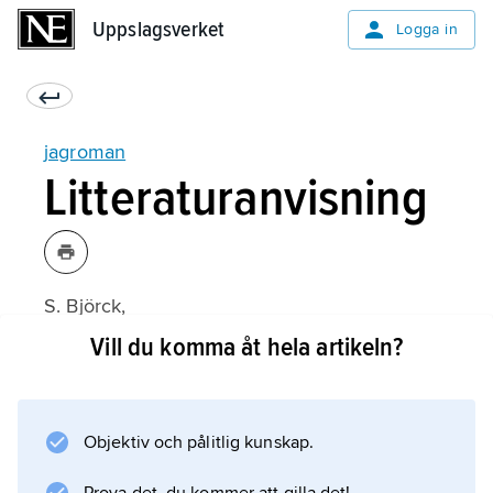
Uppslagsverket
Uppslagsverket
Logga in
jagroman
Litteraturanvisning
S. Björck,
Romanens formvärld
Vill du komma åt hela artikeln?
(7:e upplagan 1983);
Objektiv och pålitlig kunskap.
Information om artikeln