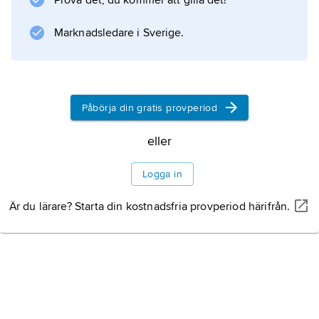
Prova det, du kommer att gilla det!
Marknadsledare i Sverige.
Påbörja din gratis provperiod
eller
Logga in
Är du lärare? Starta din kostnadsfria provperiod härifrån.