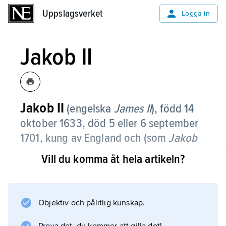
Uppslagsverket
Uppslagsverket
Logga in
Jakob II
Jakob
II
(engelska
James II
),
född 14
oktober 1633, död 5 eller 6 september
1701, kung av England och (som
Jakob
VII
) Skottland 1685–88, son till
Karl I
.
Vill du komma åt hela artikeln?
Jakob var från 1634 hertig av York och blev,
sedan hans bror
Karl II
Objektiv och pålitlig kunskap.
återtagit tronen 1660, storamiral. Jakobs