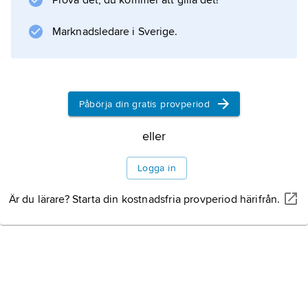
Prova det, du kommer att gilla det!
(1951, regi: John Huston) och
Trasdockan
Marknadsledare i Sverige.
(1955, regi: Charles Laughton). Hans mest
kända litterära verk är
Let Us Now Praise Famous Men
(1941,
Påbörja din gratis provperiod
eller
Information om artikeln
Logga in
Är du lärare? Starta din kostnadsfria provperiod härifrån.