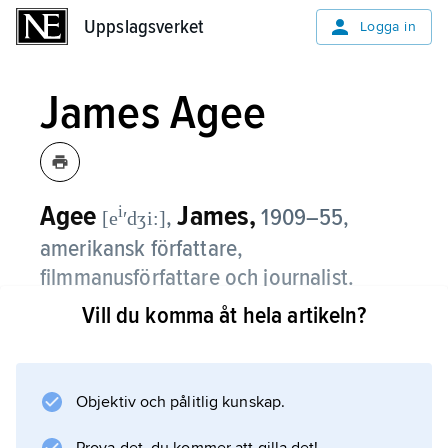
Uppslagsverket
Uppslagsverket
Logga in
James Agee
Agee
James,
i
,
1909–55,
[e
ʹdʒi:]
amerikansk författare,
filmmanusförfattare och journalist.
Vill du komma åt hela artikeln?
Agee kom till Hollywood 1948 efter karriär
som högt ansedd filmkritiker i tidningarna
Time och The Nation. Han skrev manus till
bl.a.
Objektiv och pålitlig kunskap.
Afrikas drottning