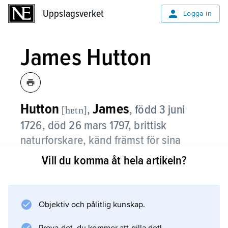
Uppslagsverket
Uppslagsverket
Logga in
James Hutton
Hutton
James
,
,
född 3 juni
[hɐtn]
1726, död 26 mars 1797, brittisk
naturforskare, känd främst för sina
insatser inom geologin, ibland given
Vill du komma åt hela artikeln?
epitetet ”den moderna geologins
grundare”.
Objektiv och pålitlig kunskap.
Hutton hade vida intressen inom
naturvetenskaperna, förutom geologi även