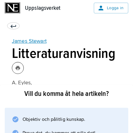
Uppslagsverket
Uppslagsverket
Logga in
James Stewart
Litteraturanvisning
A. Eyles,
James Stewart
Vill du komma åt hela artikeln?
(eng., 1984).
Objektiv och pålitlig kunskap.
Information om artikeln