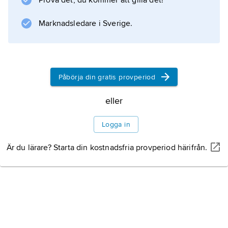
Prova det, du kommer att gilla det!
Marknadsledare i Sverige.
Påbörja din gratis provperiod
eller
Logga in
Är du lärare? Starta din kostnadsfria provperiod härifrån.