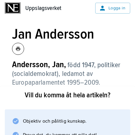
Uppslagsverket
Uppslagsverket
Logga in
Jan Andersson
Andersson, Jan,
född 1947, politiker
(socialdemokrat), ledamot av
Europaparlamentet 1995–2009.
Vill du komma åt hela artikeln?
Andersson, till yrket lärare, var ledamot av
kommunfullmäktige i Helsingborg 1986–88
och riksdagsledamot 1988–95. Andersson
återvaldes till Europaparlamentet 1999 och
Objektiv och pålitlig kunskap.
2004 och var bl.a. vice ordförande i utskottet