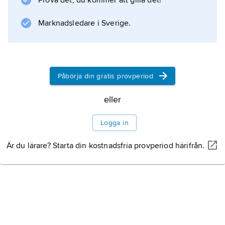
Prova det, du kommer att gilla det!
för sysselsättning och sociala frågor.
Marknadsledare i Sverige.
Information om artikeln
Påbörja din gratis provperiod
eller
Logga in
Är du lärare? Starta din kostnadsfria provperiod härifrån.