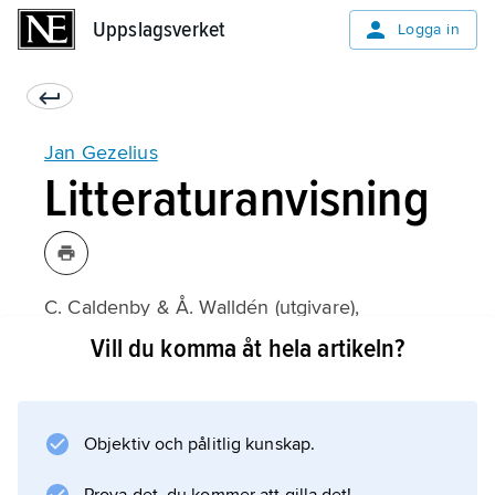
Uppslagsverket
Uppslagsverket
Logga in
Jan Gezelius
Litteraturanvisning
C. Caldenby & Å. Walldén (utgivare),
Jan Gezelius
Vill du komma åt hela artikeln?
(1989).
Objektiv och pålitlig kunskap.
Information om artikeln