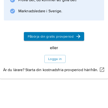
Prova det, du kommer att gilla det!
Marknadsledare i Sverige.
Påbörja din gratis provperiod
eller
Logga in
Är du lärare? Starta din kostnadsfria provperiod härifrån.