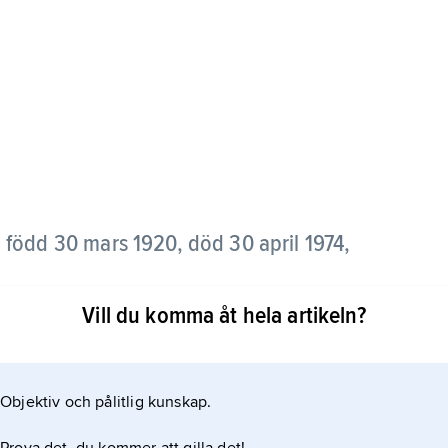
,
född 30 mars 1920, död 30 april 1974,
Vill du komma åt hela artikeln?
ra svenska dagspressjournalister, men han gjorde
eböcker, populärhistoria och skönlitteratur.
Objektiv och pålitlig kunskap.