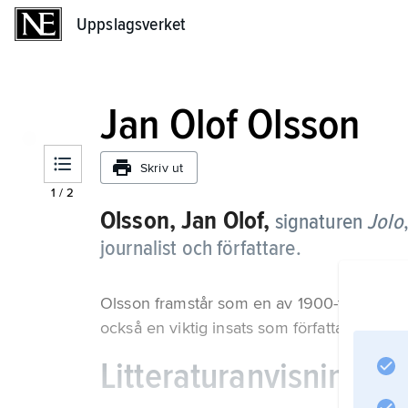
Uppslagsverket
Uppslagsverket
Jan Olof Olsson
Skriv ut
1
/
2
Olsson, Jan Olof,
signaturen
Jolo
journalist och författare.
Olsson framstår som en av 1900-talets sto
också en viktig insats som författare av res
Litteraturanvisning