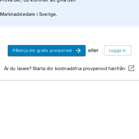
Prova det, du kommer att gilla det!
Marknadsledare i Sverige.
eller
Påbörja din gratis provperiod
Logga in
Är du lärare? Starta din kostnadsfria provperiod härifrån.