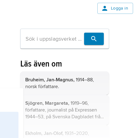
Logga in
Läs även om
Bruheim, Jan-Magnus,
1914–88,
norsk författare.
Sjögren, Margareta,
1919–96,
författare, journalist på Expressen
1944–53, på Svenska Dagbladet från
1953.
Ekholm, Jan-Olof,
1931–2020,