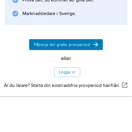
Prova det, du kommer att gilla det!
förändringarna i den nederländska
landskapskonsten blir bilderna alltmer
Marknadsledare i Sverige.
atmosfäriska genom intresset för
Litteraturanvisning
Påbörja din gratis provperiod
eller
Information om artikeln
Logga in
Är du lärare? Starta din kostnadsfria provperiod härifrån.