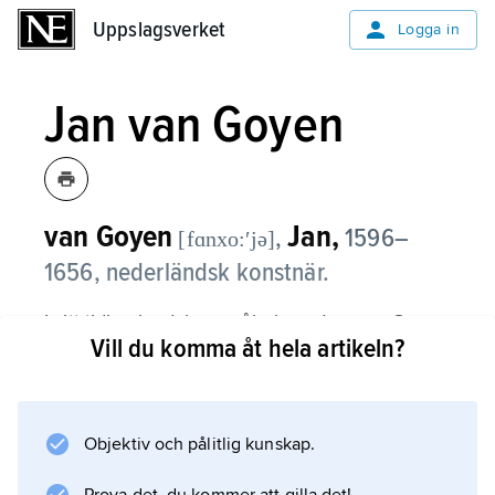
Uppslagsverket
Uppslagsverket
Logga in
Jan van Goyen
van Goyen
Jan,
,
1596–
[fɑnxo:ʹjə]
1656, nederländsk konstnär.
I sitt tidiga landskapsmåleri var Jan van Goyen
Vill du komma åt hela artikeln?
påverkad av Esaias van de Veldes
färgbehandling och kulissartade komposition.
Cirka 1630 överger han den anekdotiska
skildringen för monokroma landskap i grågrön
Objektiv och pålitlig kunskap.
eller gråbrun kolorit. I takt med de allmänna