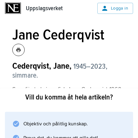
Uppslagsverket
Uppslagsverket
Logga in
Jane Cederqvist
Cederqvist, Jane,
1945–2023,
simmare.
Som första kvinna fick Jane Cederqvist 1960,
Vill du komma åt hela artikeln?
15 år gammal, Svenska Dagbladets
guldmedalj (Bragdguldet) för OS-silver på 400
m frisim samt världsrekord på 800 m (9.55,6)
och 1 500 m (19.23,6). Hon tog fyra individuella
Objektiv och pålitlig kunskap.
SM och nio i lagkapp (SK Neptun, Stockholm)