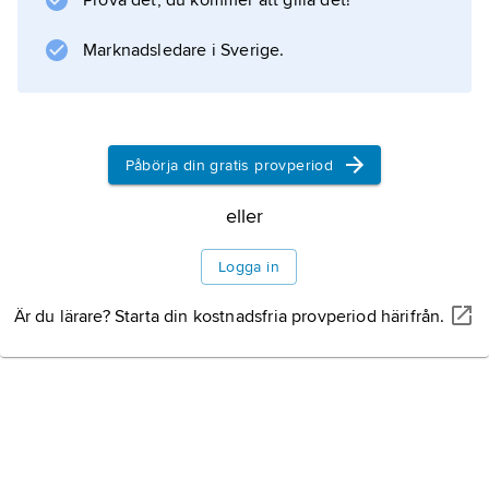
Prova det, du kommer att gilla det!
Marknadsledare i Sverige.
Information om artikeln
Påbörja din gratis provperiod
eller
Logga in
Är du lärare? Starta din kostnadsfria provperiod härifrån.