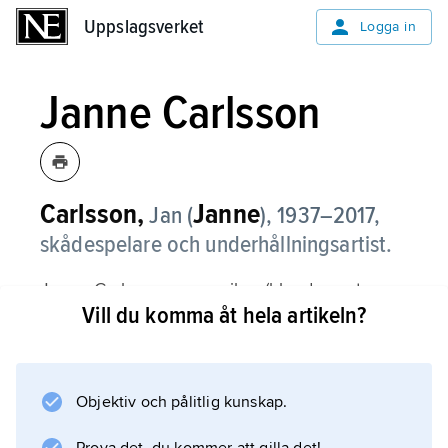
Uppslagsverket
Uppslagsverket
Logga in
Janne Carlsson
Carlsson,
Janne
Jan (
),
1937–2017,
skådespelare och underhållningsartist.
Janne Carlsson var musiker (bland annat
Vill du komma åt hela artikeln?
trumslagare i Hansson & Karlsson) innan han
etablerade sig som spexare och skådespelare.
Genombrottet kom 1973 med rollen som
”Loffe” i TV-serien ”Någonstans i Sverige”.
Objektiv och pålitlig kunskap.