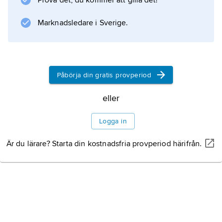
Prova det, du kommer att gilla det!
Rhus vernicifera
, som en gråvit, mjölkig emulsion. I luften
Marknadsledare i Sverige.
stelnar den till en brunsvart, massa, som
sedan blandas med kamfer och andra ämnen
för att bli mer lättflytande. Lacken påförs i flera
Påbörja din gratis provperiod
eller
Information om artikeln
Logga in
Är du lärare? Starta din kostnadsfria provperiod härifrån.