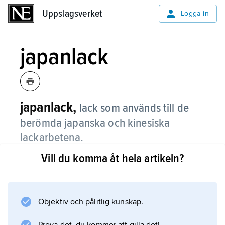
Uppslagsverket
Uppslagsverket
Logga in
japanlack
japanlack,
lack som används till de
berömda japanska och kinesiska
lackarbetena.
Vill du komma åt hela artikeln?
Japanlack framställs av ett harts, ”japanskt
lack”, som tappas ur stammen på växtarten
ferniss-sumak, också kallad
lackträd
Objektiv och pålitlig kunskap.
,