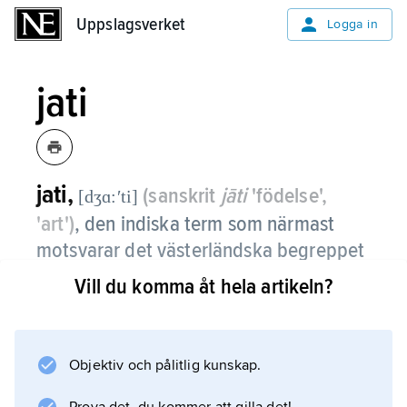
Uppslagsverket
Uppslagsverket
Logga in
jati
jati,
(sanskrit
jāti
'födelse',
[dʒɑ:ʹti]
'art')
,
den indiska term som närmast
motsvarar det västerländska begreppet
”kast”.
Vill du komma åt hela artikeln?
Jati har i indiskt språkbruk en mycket vid
innebörd, och kan bland annat syfta på
samhällsgrupper som en person tillhör från
Objektiv och pålitlig kunskap.
födseln, av vilka kaster är en typ. Kaster kan i