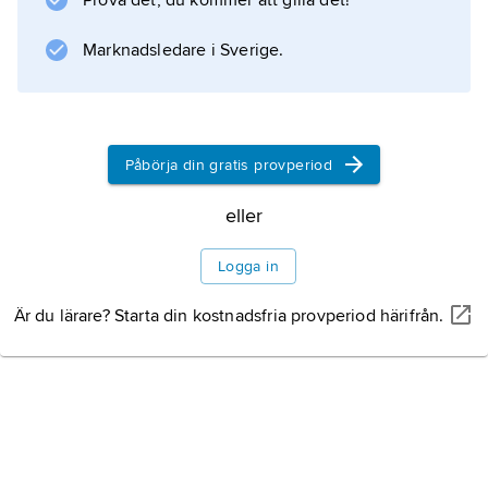
Prova det, du kommer att gilla det!
sin tur klassificeras enligt indelningen i fyra
varna
Marknadsledare i Sverige.
, som ungefär motsvarar de europeiska
”stånden”. En rad kaster räknas traditionellt
Påbörja din gratis provperiod
Information om artikeln
eller
Logga in
Är du lärare? Starta din kostnadsfria provperiod härifrån.