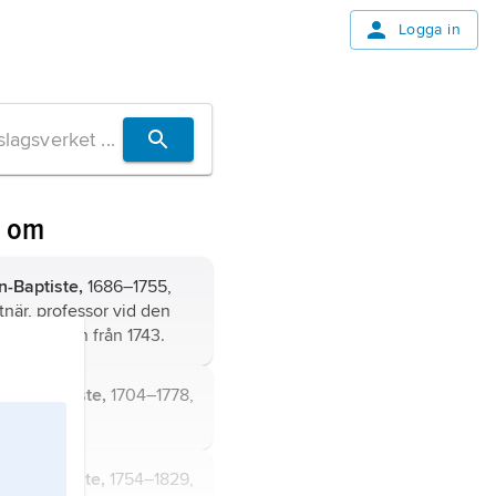
Logga in
n om
-Baptiste,
1686–1755,
tnär, professor vid den
stakademin från 1743.
Jean-Baptiste,
1704–1778,
tör.
ean-Baptiste,
1754–1829,