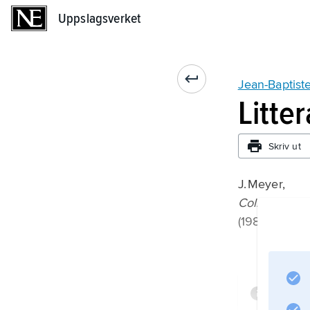
Uppslagsverket
Uppslagsverket
Jean-Baptist
Litte
Skriv ut
J. Meyer,
Colbert
(1981);
Infor