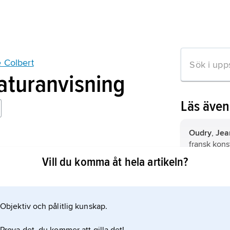
e Colbert
raturanvisning
Läs äve
Oudry
,
Jean
fransk kons
franska kon
Vill du komma åt hela artikeln?
Lemoyne
,
fransk skulp
Objektiv och pålitlig kunskap.
mation om artikeln
Regnault
,
J