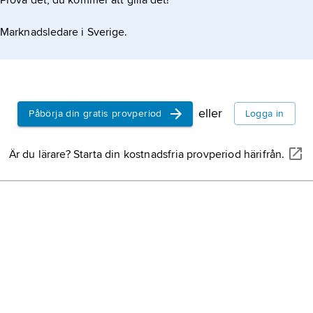
Prova det, du kommer att gilla det!
fransk kons
Marknadsledare i Sverige.
Réveillon
,
fransk till
Denis
,
Jean
död 1704, f
eller
Påbörja din gratis provperiod
Logga in
filosofi och
livmedikus 
Är du lärare? Starta din kostnadsfria provperiod härifrån.
Lully
,
Jean-
Giovanni Bat
november 1
italiensk-fr
Tavernier
,
fransk rese
författare,
juvelhandla
Masreliez, 