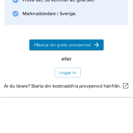
Prova det, du kommer att gilla det!
numera klassiska trick. Han omtalas ofta som
”den moderna magins fader”.
Marknadsledare i Sverige.
Information om artikeln
Påbörja din gratis provperiod
eller
Logga in
Är du lärare? Starta din kostnadsfria provperiod härifrån.