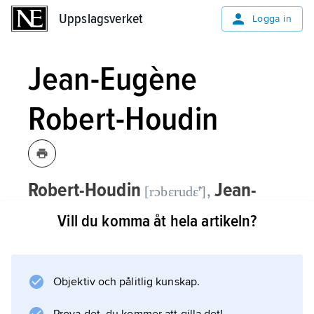
Uppslagsverket
Uppslagsverket
Logga in
Jean-Eugène
Robert-Houdin
Robert-Houdin
Jean-
,
[rɔbɛrudɛ̃ʹ]
Eugène,
1805–71, fransk trollkonstnär
Vill du komma åt hela artikeln?
med egen trolleriteater i Paris 1845–52.
Jean-Eugène Robert-Houdin är en av
Objektiv och pålitlig kunskap.
magihistoriens mest betydande
personligheter och skapade en mängd