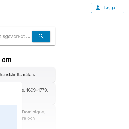
Logga in
n om
handskriftsmåleri.
ean-Baptiste,
1699–1779,
re.
n Auguste Dominique,
fransk målare och