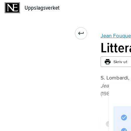
Uppslagsverket
Uppslagsverket
Jean Fouque
Litte
Skriv ut
S. Lombardi,
Jean Fouque
(1983);
Infor