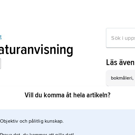
t
raturanvisning
Läs äve
bokmåleri,
t
Vill du komma åt hela artikeln?
Chardin
,
J
fransk måla
Ingres
,
Jea
Objektiv och pålitlig kunskap.
1780–1867, 
mation om artikeln
tecknare.