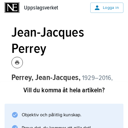
Uppslagsverket
Uppslagsverket
Logga in
Jean-Jacques
Perrey
Perrey, Jean-Jacques,
1929–2016,
fransk kompositör.
Vill du komma åt hela artikeln?
Påverkad av 1950-talets konkreta musik
började Jean-Jacques Perrey experimentera
med analoga synthesizers och
Objektiv och pålitlig kunskap.
bandmanipulering.