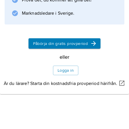
Prova det, du kommer att gilla det!
Marknadsledare i Sverige.
Information om artikeln
Påbörja din gratis provperiod
eller
Logga in
Är du lärare? Starta din kostnadsfria provperiod härifrån.