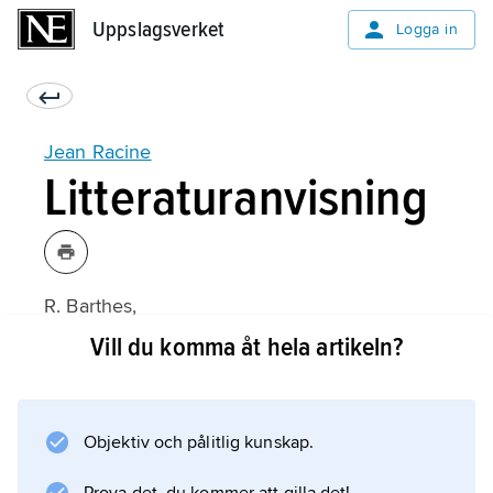
Uppslagsverket
Uppslagsverket
Logga in
Jean Racine
Litteraturanvisning
R. Barthes,
Sur Racine
Vill du komma åt hela artikeln?
(1963);
Objektiv och pålitlig kunskap.
Information om artikeln