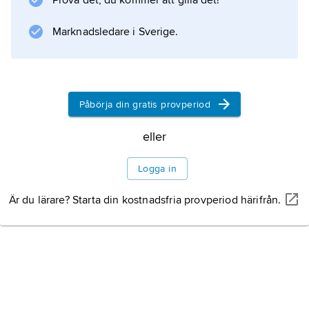
Prova det, du kommer att gilla det!
Marknadsledare i Sverige.
Påbörja din gratis provperiod
eller
Logga in
Är du lärare? Starta din kostnadsfria provperiod härifrån.