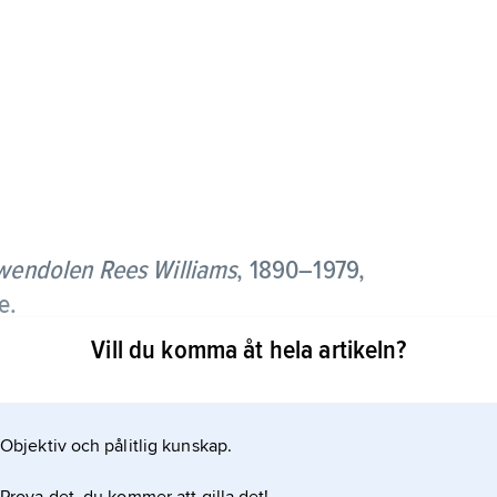
wendolen Rees Williams
,
1890–1979,
e.
Vill du komma åt hela artikeln?
n såg sig själv som karibisk författare. Hon skrev
alens Paris och London, men hennes mästerverk
iskor och natur är
Objektiv och pålitlig kunskap.