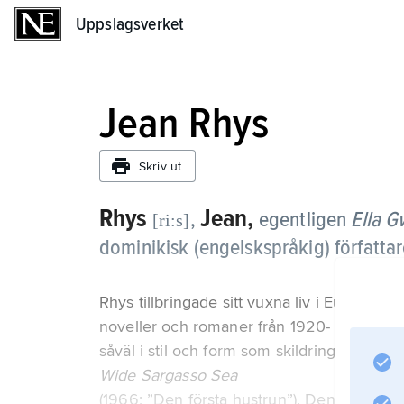
Uppslagsverket
Uppslagsverket
Jean Rhys
Skriv ut
Rhys
Jean,
,
egentligen
Ella G
[ri:s]
dominikisk (engelskspråkig) författar
Rhys tillbringade sitt vuxna liv i Europa me
noveller och romaner från 1920- och 30-t
såväl i stil och form som skildring av männ
Wide Sargasso Sea
(1966; ”Den första hustrun”). Den