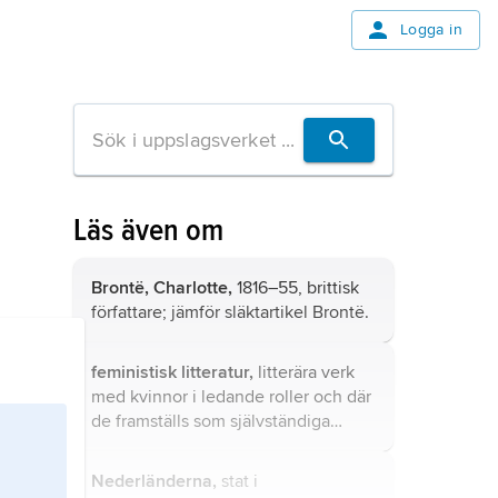
Logga in
Läs även om
Brontë, Charlotte,
1816–55, brittisk
författare; jämför släktartikel
Brontë
.
feministisk litteratur,
litterära verk
med kvinnor i ledande roller och där
de framställs som självständiga
aktörer, inte bara som komplement
till manliga gestalter eller som
Nederländerna,
stat i
föremål för mäns agerande.