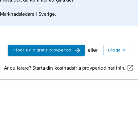
Prova det, du kommer att gilla det!
Marknadsledare i Sverige.
eller
Påbörja din gratis provperiod
Logga in
Är du lärare? Starta din kostnadsfria provperiod härifrån.