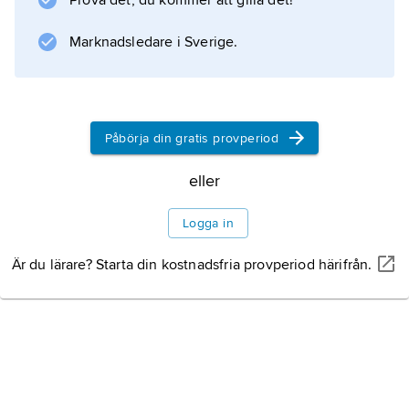
Prova det, du kommer att gilla det!
Marknadsledare i Sverige.
Påbörja din gratis provperiod
eller
Logga in
Är du lärare? Starta din kostnadsfria provperiod härifrån.