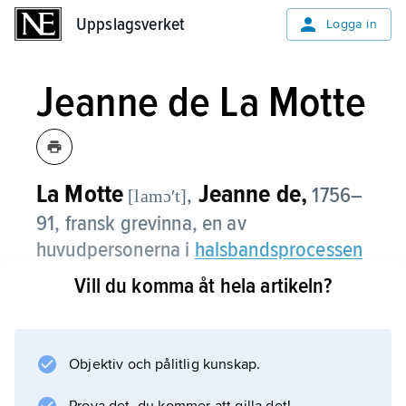
Uppslagsverket
Uppslagsverket
Logga in
Jeanne de La Motte
La Motte
Jeanne de,
,
1756–
[lamɔʹt]
91, fransk grevinna, en av
huvudpersonerna i
halsbandsprocessen
1785–86.
Vill du komma åt hela artikeln?
Objektiv och pålitlig kunskap.
Information om artikeln