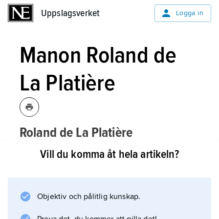
Uppslagsverket
Uppslagsverket
Logga in
Manon Roland de
La Platière
Roland de La Platière
, Jeanne-
[rɔlɑ̃ʹdəlaplatjɛ:ʹr]
Vill du komma åt hela artikeln?
Manon
Marie (
), född Phlipon,
1754–
93, fransk revolutionspolitiker och
författare, gift med
Jean-Marie Roland
Objektiv och pålitlig kunskap.
de La Platière
.