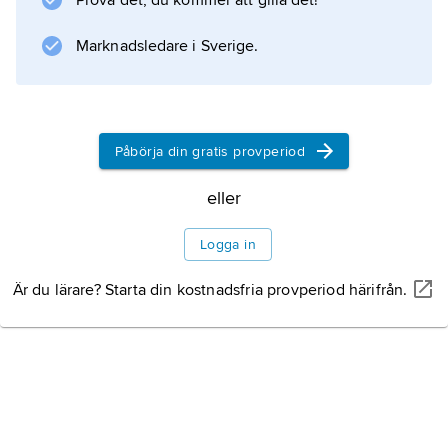
Prova det, du kommer att gilla det!
BAR/Honda 2003–08 (som bäst VM-trea
2004), Brawn GP 2009 och McLaren–
Marknadsledare i Sverige.
Mercedes
Påbörja din gratis provperiod
Information om artikeln
eller
Logga in
Är du lärare? Starta din kostnadsfria provperiod härifrån.