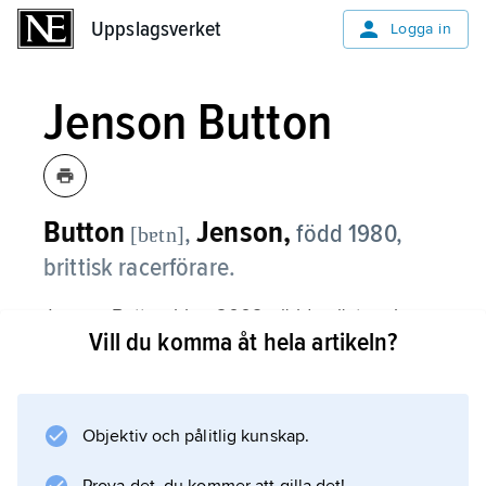
Uppslagsverket
Uppslagsverket
Logga in
Jenson Button
Button
Jenson,
,
född 1980,
[bɐtn]
brittisk racerförare.
Jenson Button blev 2009 världsmästare i
Vill du komma åt hela artikeln?
Formel 1 efter att ha vunnit sex GP-lopp. Han
förde även det nybildade stallet Brawn GP till
seger i konstruktörs-VM. Han debuterade i
Formel 1 för Williams 2000 och har därefter
Objektiv och pålitlig kunskap.
kört för Benetton/Renault 2001–02,