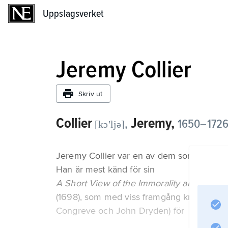
Uppslagsverket
Uppslagsverket
Jeremy Collier
Skriv ut
Collier
Jeremy,
,
1650–1726, 
[kɔʹljə]
Jeremy Collier var en av dem som vägrade a
Han är mest känd för sin
A Short View of the Immorality and Proph
(1698), som med viss framgång kritiserade 
Congreve och John Dryden) för