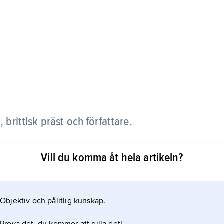
brittisk präst och författare.
vlägga trohetsed till Vilhelm III och Maria 1689.
Vill du komma åt hela artikeln?
aneness of the English Stage
restaurationstidens dramatiker (bland andra William
Objektiv och pålitlig kunskap.