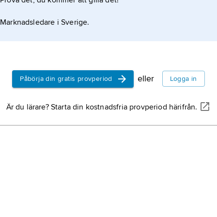
Prova det, du kommer att gilla det!
Marknadsledare i Sverige.
eller
Påbörja din gratis provperiod
Logga in
Är du lärare? Starta din kostnadsfria provperiod härifrån.