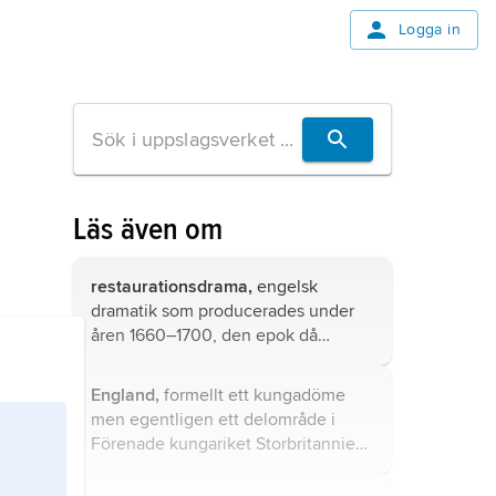
Logga in
Läs även om
restaurationsdrama,
engelsk
dramatik som producerades under
åren 1660–1700, den epok då
monarkin återinförts efter den
puritanska republikens fall.
England,
formellt ett kungadöme
men egentligen ett delområde i
Förenade kungariket Storbritannien
och Nordirland (
United Kingdom of
Great Britain and Northern Ireland
),