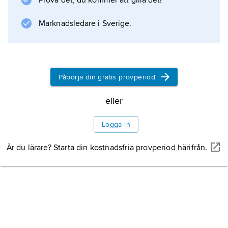
Prova det, du kommer att gilla det!
(1979; ”Höstlegender”, filmatiserad 1994),
medan romaner som
Marknadsledare i Sverige.
Warlock
(1981) och
Sundog
(1984; ”En riktig karl”)
Påbörja din gratis provperiod
eller
Information om artikeln
Logga in
Är du lärare? Starta din kostnadsfria provperiod härifrån.