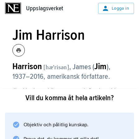
Uppslagsverket
Uppslagsverket
Logga in
Jim Harrison
Harrison
Jim
, James (
),
[hæʹrisən]
1937–2016, amerikansk författare.
Jim Harrisons kärva prosa och fixering vid
Vill du komma åt hela artikeln?
machoattityder gjorde honom kontroversiell.
Bäst kom hans språkliga begåvning och
undersökning av våldets estetik och etik till
sin rätt i novellsamlingen
Objektiv och pålitlig kunskap.
Legends of the Fall