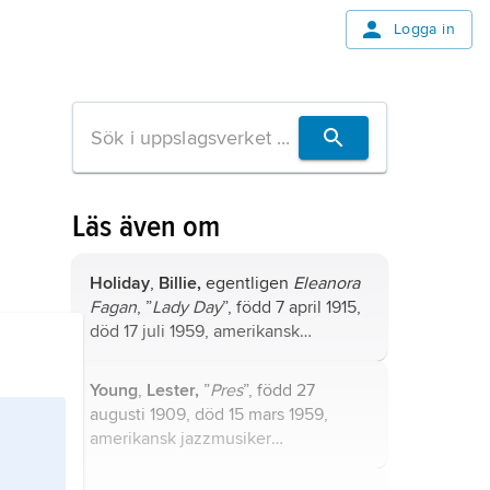
Logga in
Läs även om
Holiday
,
Billie,
egentligen
Eleanora
Fagan
, ”
Lady Day
”, född 7 april 1915,
död 17 juli 1959, amerikansk
jazzsångerska.
Young
,
Lester,
”
Pres
”, född 27
augusti 1909, död 15 mars 1959,
amerikansk jazzmusiker
(tenorsaxofonist).