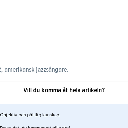
, amerikansk jazzsångare.
luessång hos
Vill du komma åt hela artikeln?
 1935 känd hos
Objektiv och pålitlig kunskap.
(1938) och ”Harvard Blues” (1941). Rushing, som
 egna album och framträdde bland annat i TV-filmen