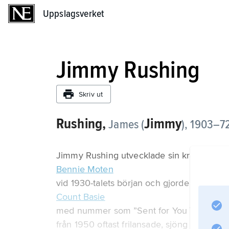
Uppslagsverket
Uppslagsverket
Jimmy Rushing
Skriv ut
Rushing,
Jimmy
James (
),
1903–72
Jimmy Rushing utvecklade sin kraftfulla b
Bennie Moten
vid 1930-talets början och gjorde sig från
Count Basie
med nummer som ”Sent for You Yesterday” 
från 1950 oftast frilansade, sjöng in flera