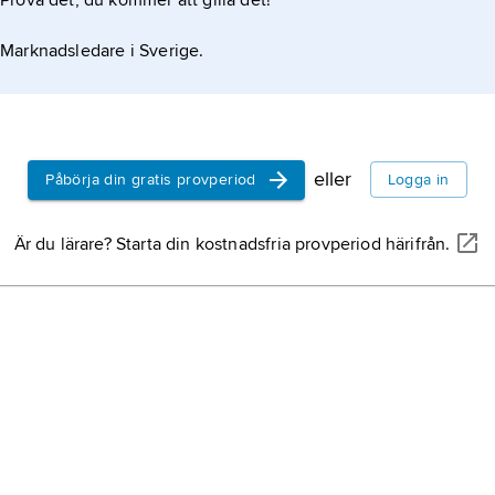
Prova det, du kommer att gilla det!
Marknadsledare i Sverige.
eller
Påbörja din gratis provperiod
Logga in
Är du lärare? Starta din kostnadsfria provperiod härifrån.