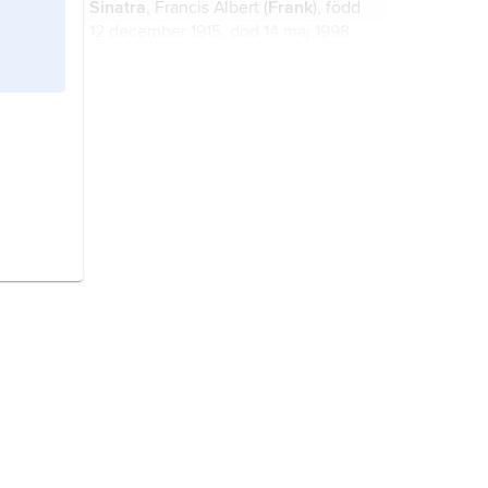
Sinatra
, Francis Albert (
Frank
), född
12 december 1915, död 14 maj 1998,
amerikansk sångare och
skådespelare.
jazz
, äldre stavning
jass
, term
lanserad på 1910-talet som
benämning på dans- och
underhållningsmusik spelad av
musiker från New Orleans.
Irland,
ö i norra Atlanten, den näst
största av Brittiska öarna; 82 378
2
km
, 7,1 miljoner invånare (2022).
Nya Zeeland,
stat i Oceanien.
USA,
Amerikas förenta stater
,
Förenta staterna
, stat i Nordamerika;
2
9,8 miljoner km
(därav 0,7 miljoner
2
km
vatten), 336,6 miljoner invånare